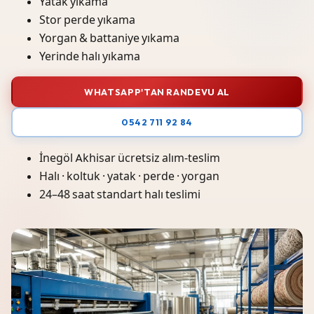
Yatak yıkama
Stor perde yıkama
Yorgan & battaniye yıkama
Yerinde halı yıkama
WHATSAPP'TAN RANDEVU AL
0542 711 92 84
İnegöl Akhisar ücretsiz alım-teslim
Halı · koltuk · yatak · perde · yorgan
24–48 saat standart halı teslimi