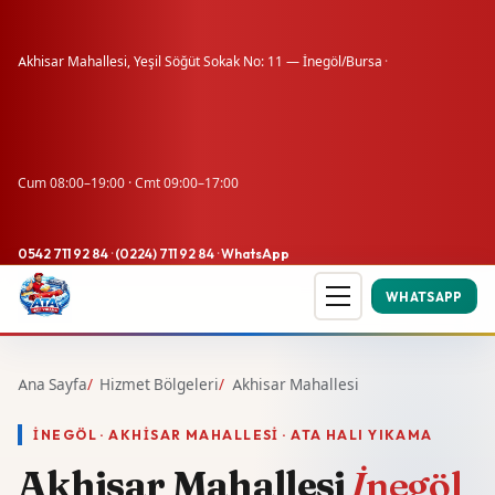
Akhisar Mahallesi, Yeşil Söğüt Sokak No: 11 — İnegöl/Bursa
·
Cum 08:00–19:00 · Cmt 09:00–17:00
0542 711 92 84
·
(0224) 711 92 84
·
WhatsApp
WHATSAPP
Ana Sayfa
Hizmet Bölgeleri
Akhisar Mahallesi
İNEGÖL · AKHISAR MAHALLESI · ATA HALI YIKAMA
Akhisar Mahallesi
İnegöl