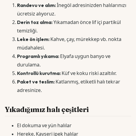
Randevu ve alım:
İnegöl adresinizden halılarınızı
ücretsiz alıyoruz.
Derin toz alma:
Yıkamadan önce lif içi partikül
temizliği.
Leke ön işlem:
Kahve, çay, mürekkep vb. nokta
müdahalesi.
Programlı yıkama:
Elyafa uygun banyo ve
durulama.
Kontrollü kurutma:
Küf ve koku riski azaltılır.
Paket ve teslim:
Katlanmış, etiketli halı tekrar
adresinize.
Yıkadığımız halı çeşitleri
El dokuma ve yün halılar
Hereke, Kayseri ipek halılar