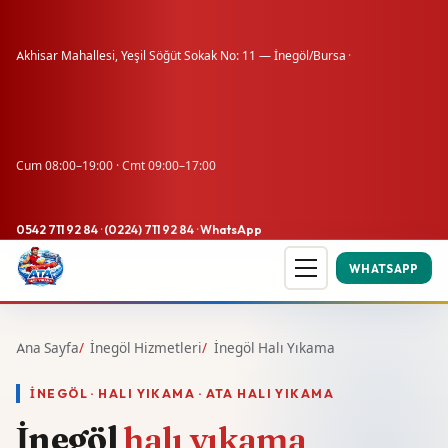
Akhisar Mahallesi, Yeşil Söğüt Sokak No: 11 — İnegöl/Bursa
·
Cum 08:00–19:00 · Cmt 09:00–17:00
0542 711 92 84
·
(0224) 711 92 84
·
WhatsApp
WHATSAPP
Ana Sayfa
İnegöl Hizmetleri
İnegöl Halı Yıkama
İNEGÖL · HALI YIKAMA · ATA HALI YIKAMA
İnegöl
halı yıkama