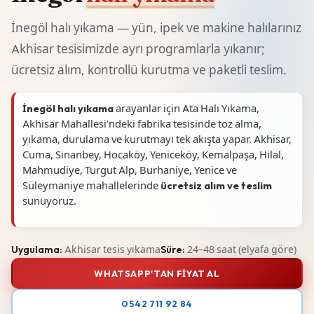
İnegöl halı yıkama — yün, ipek ve makine halılarınız
Akhisar tesisimizde ayrı programlarla yıkanır;
ücretsiz alım, kontrollü kurutma ve paketli teslim.
İnegöl halı yıkama
arayanlar için Ata Halı Yıkama,
Akhisar Mahallesi’ndeki fabrika tesisinde toz alma,
yıkama, durulama ve kurutmayı tek akışta yapar. Akhisar,
Cuma, Sinanbey, Hocaköy, Yeniceköy, Kemalpaşa, Hilal,
Mahmudiye, Turgut Alp, Burhaniye, Yenice ve
Süleymaniye mahallelerinde
ücretsiz alım ve teslim
sunuyoruz.
Uygulama:
Akhisar tesis yıkama
Süre:
24–48 saat (elyafa göre)
WHATSAPP'TAN FIYAT AL
0542 711 92 84