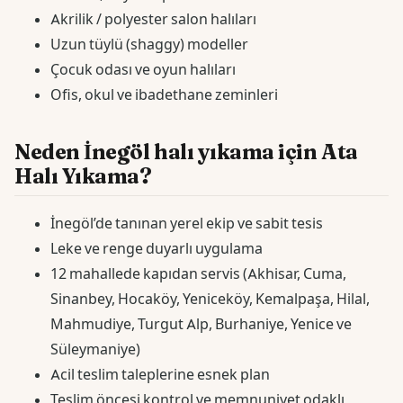
Akrilik / polyester salon halıları
Uzun tüylü (shaggy) modeller
Çocuk odası ve oyun halıları
Ofis, okul ve ibadethane zeminleri
Neden İnegöl halı yıkama için Ata
Halı Yıkama?
İnegöl’de tanınan yerel ekip ve sabit tesis
Leke ve renge duyarlı uygulama
12 mahallede kapıdan servis (Akhisar, Cuma,
Sinanbey, Hocaköy, Yeniceköy, Kemalpaşa, Hilal,
Mahmudiye, Turgut Alp, Burhaniye, Yenice ve
Süleymaniye)
Acil teslim taleplerine esnek plan
Teslim öncesi kontrol ve memnuniyet odaklı