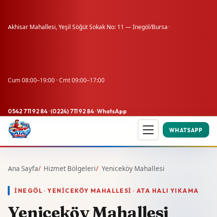
Akhisar Mahallesi, Yeşil Söğüt Sokak No: 11 — İnegöl/Bursa
·
Cum 08:00–19:00 · Cmt 09:00–17:00
0542 711 92 84
·
(0224) 711 92 84
·
WhatsApp
WHATSAPP
Ana Sayfa
Hizmet Bölgeleri
Yeniceköy Mahallesi
İNEGÖL · YENICEKÖY MAHALLESI · ATA HALI YIKAMA
Yeniceköy Mahallesi