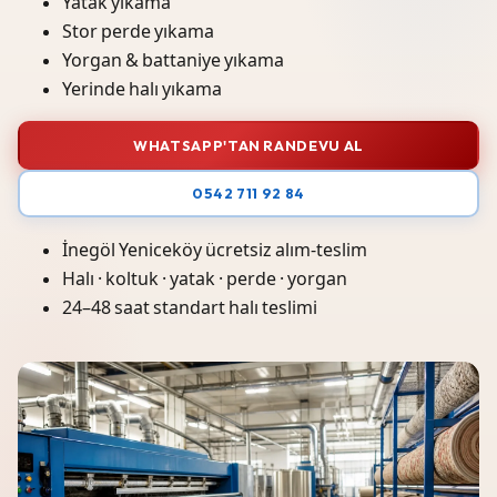
Yatak yıkama
Stor perde yıkama
Yorgan & battaniye yıkama
Yerinde halı yıkama
WHATSAPP'TAN RANDEVU AL
0542 711 92 84
İnegöl Yeniceköy ücretsiz alım-teslim
Halı · koltuk · yatak · perde · yorgan
24–48 saat standart halı teslimi